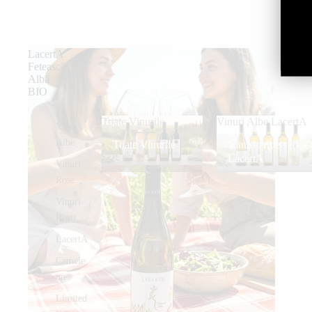
LacertA
Fetească
Albă
BIO
Toate Vinurile
Vinuri Albe LacertA
Vinuri
Albe
Toate Vinurile
Vinuri Albe
LacertA
Vinuri
Rose
Vinuri
Roșii
LacertA
Camele
on
Limited