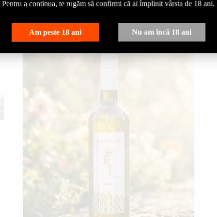
Pentru a continua, te rugăm să confirmi că ai împlinit vârsta de 18 ani.
Am peste 18 ani
Nu am încă 18 ani
LacertA
White