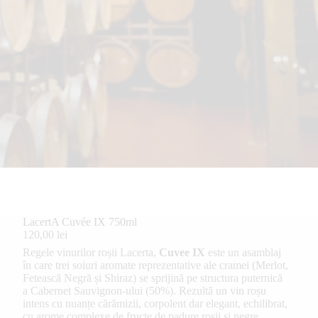
LacertA Cuvée IX 750ml
120,00 lei
Regele vinurilor roșii Lacerta,
Cuvee IX
este un asamblaj
în care trei soiuri aromate reprezentative ale cramei (Merlot,
Fetească Negră și Shiraz) se sprijină pe structura puternică
a Cabernet Sauvignon-ului (50%). Rezultă un vin roșu
intens cu nuanțe cărămizii, corpolent dar elegant, echilibrat,
cu arome complexe de fructe de padure rosii si negre,