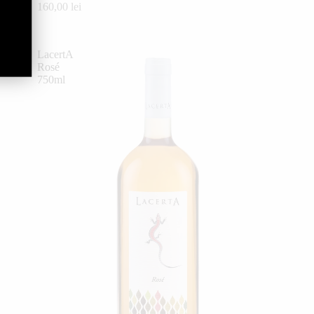
160,00 lei
LacertA
Rosé
750ml