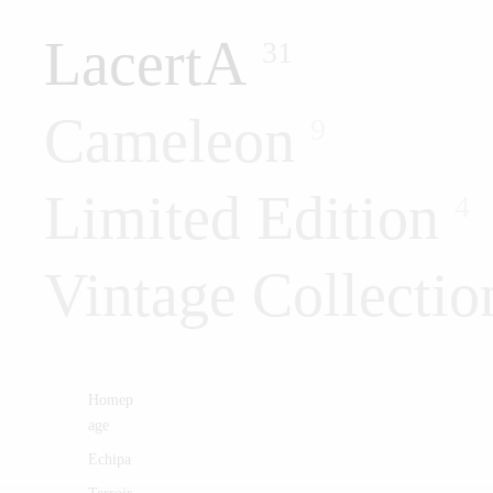
LacertA
31
Cameleon
9
Limited Edition
4
Vintage Collectio
Homep
age
Echipa