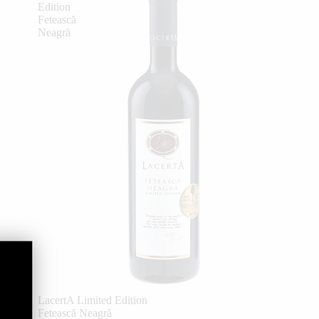
Edition
Fetească
Neagră
LacertA Limited Edition
Fetească Neagră