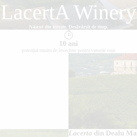
LacertA Winery
Născut din terroir. Desăvârșit de timp.
10 ani
potențial minim de învechire pentru vinurile roșii
Lacerta
din Dealu Ma