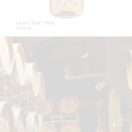
LacertA Rosé 750ml
50,00 lei