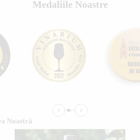
Medaliile Noastre
a Noastră
LacertA
Cuvée