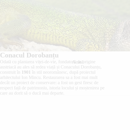
Conacul Dorobanțu
Odată cu plantarea viței-de-vie, fondatorii de origine
Acasă
austriacă au ales să redea viață și Conacului Dorobanțu,
construit în
1901
în stil neoromânesc, după proiectul
arhitectului Ion Mincu. Restaurarea sa a fost mai mult
decât un proiect de conservare: a fost un gest firesc de
respect față de patrimoniu, istoria locului și moștenirea pe
care au dorit să o ducă mai departe.