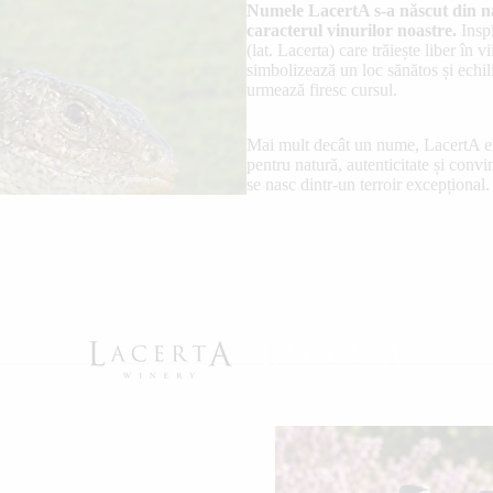
Numele LacertA s-a născut din na
caracterul vinurilor noastre.
Insp
(lat. Lacerta) care trăiește liber în vi
simbolizează un loc sănătos și echili
urmează firesc cursul.
Mai mult decât un nume, LacertA 
pentru natură, autenticitate și convi
se nasc dintr-un terroir excepțional.