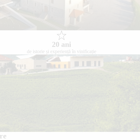
20 ani
de istorie și experiență în vinificație
re