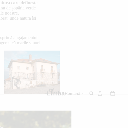
tura care definește
irat de șopârla verde
ile noastre,
brat, unde natura își
exprimă angajamentul
ngerea că marile vinuri
Limba