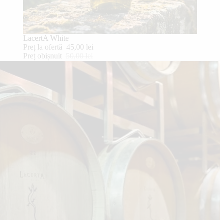
PROMOȚIE
LacertA White
Preț la ofertă
45,00 lei
Preț obișnuit
50,00 lei