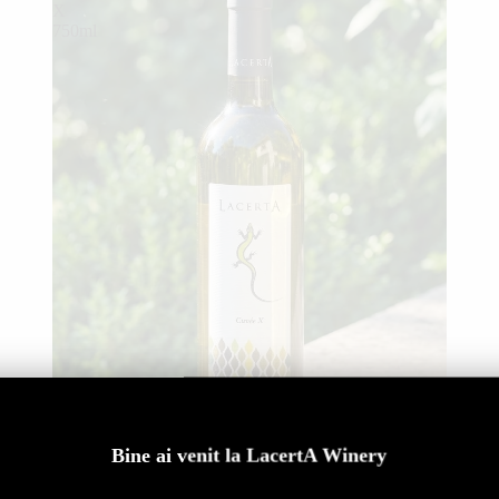
X
750ml
Bine ai venit la LacertA Winery
LacertA Cuvée X 750ml
80,00 lei