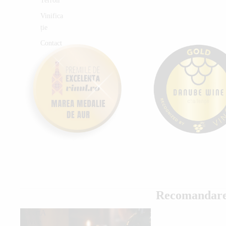
Terroir
Vinifica
ție
Contact
Recomandare
LacertA
Cuvée