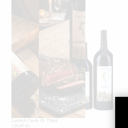
IX
750ml
Cumpără
LacertA Cuvée IX 750ml
120,00 lei