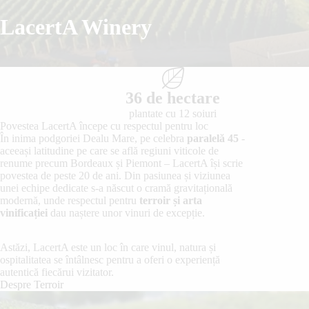
LacertA Winery
36 de hectare
plantate cu 12 soiuri
Povestea LacertA începe cu respectul pentru loc
În inima podgoriei Dealu Mare, pe celebra
paralelă 45
-
aceeași latitudine pe care se află regiuni viticole de
renume precum Bordeaux și Piemont – LacertA își scrie
povestea de peste 20 de ani. Din pasiunea și viziunea
unei echipe dedicate s-a născut o cramă gravitațională
modernă, unde respectul pentru
terroir
și
arta
vinificației
dau naștere unor vinuri de excepție.
Astăzi, LacertA este un loc în care vinul, natura și
ospitalitatea se întâlnesc pentru a oferi o experiență
autentică fiecărui vizitator.
Despre Terroir